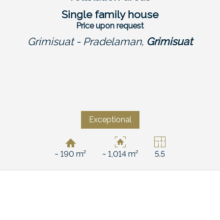
Single family house
Price upon request
Grimisuat - Pradelaman,
Grimisuat
Exceptional
~ 190 m²
~ 1,014 m²
5.5