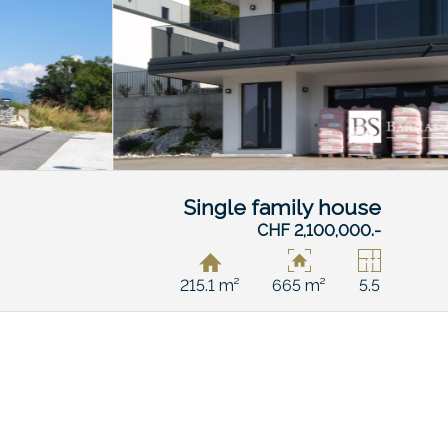
Single family house
CHF 2,100,000.-
215.1 m²
665 m²
5.5