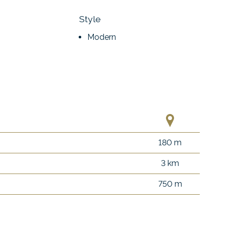
Style
Modern
180 m
3 km
750 m