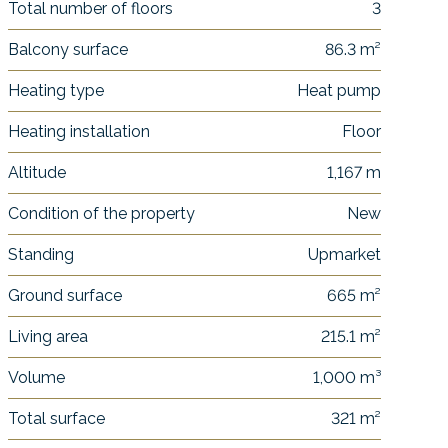
Total number of floors
3
Balcony surface
86.3 m²
Heating type
Heat pump
Heating installation
Floor
Altitude
1,167 m
Condition of the property
New
Standing
Upmarket
Ground surface
665 m²
Living area
215.1 m²
Volume
1,000 m³
Total surface
321 m²