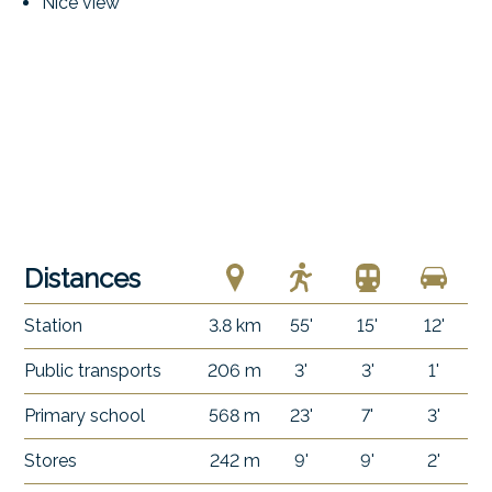
Nice view
Distances
Station
3.8 km
55'
15'
12'
Public transports
206 m
3'
3'
1'
Primary school
568 m
23'
7'
3'
Stores
242 m
9'
9'
2'