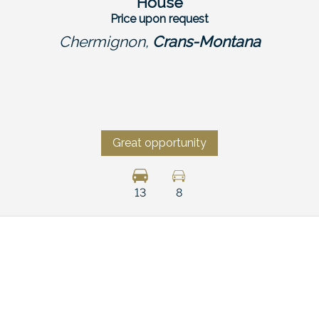
House
Price upon request
Chermignon,
Crans-Montana
Great opportunity
13
8