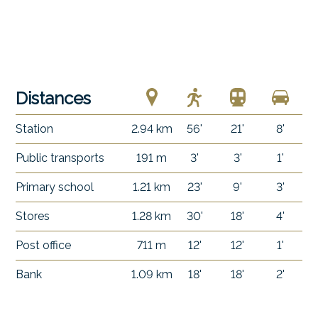
Distances
Station
2.94 km
56'
21'
8'
Public transports
191 m
3'
3'
1'
Primary school
1.21 km
23'
9'
3'
Stores
1.28 km
30'
18'
4'
Post office
711 m
12'
12'
1'
Bank
1.09 km
18'
18'
2'
Restaurants
249 m
4'
4'
1'