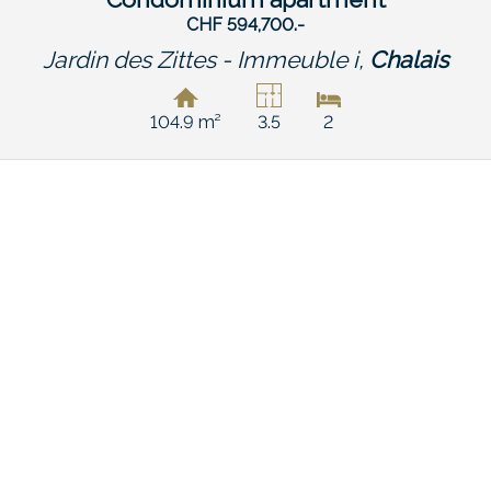
CHF 594,700.-
Jardin des Zittes - Immeuble i,
Chalais
104.9 m²
3.5
2