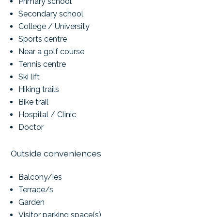
Primary school
Secondary school
College / University
Sports centre
Near a golf course
Tennis centre
Ski lift
Hiking trails
Bike trail
Hospital / Clinic
Doctor
Outside conveniences
Balcony/ies
Terrace/s
Garden
Visitor parking space(s)