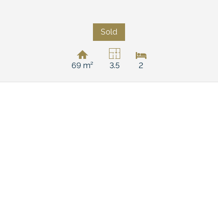
Sold
69 m²
3.5
2