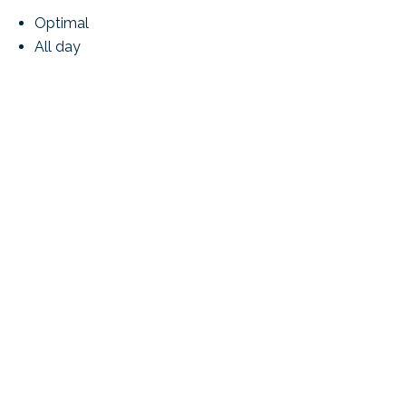
Optimal
All day
View
Nice view
Clear
Distances
Public transports
210 m