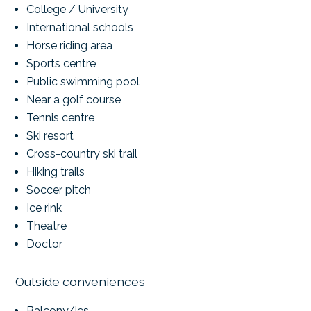
College / University
International schools
Horse riding area
Sports centre
Public swimming pool
Near a golf course
Tennis centre
Ski resort
Cross-country ski trail
Hiking trails
Soccer pitch
Ice rink
Theatre
Doctor
Outside conveniences
Balcony/ies