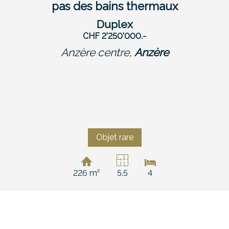
pas des bains thermaux
Duplex
CHF 2'250'000.-
Anzère centre,
Anzère
Objet rare
226 m²
5.5
4