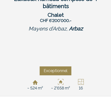
bâtiments
Chalet
CHF 6'200'000.-
Mayens d’Arbaz,
Arbaz
Exceptionnel
~ 524 m²
~ 2'658 m²
16