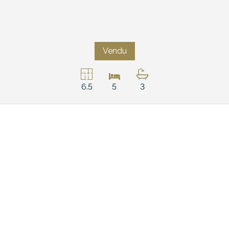
Vendu
6.5
5
3