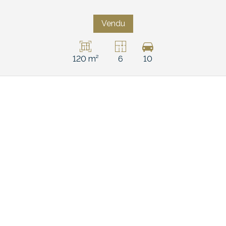
Vendu
120 m²
6
10