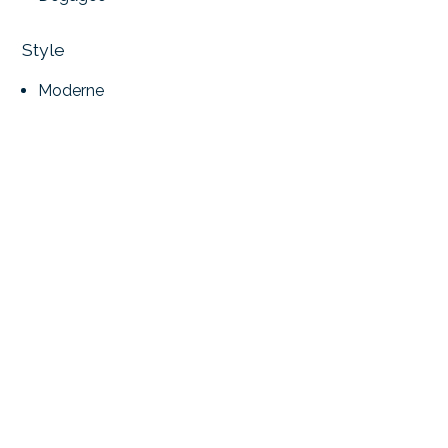
Style
Moderne
Distances
Gare
1.42 km
Transports publics
296 m
Ecole secondaire
147 m