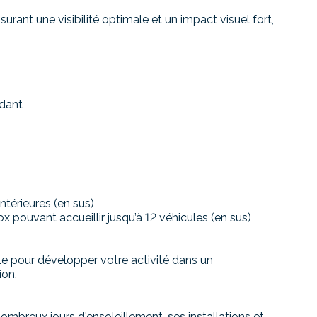
urant une visibilité optimale et un impact visuel fort,
ndant
intérieures (en sus)
ox pouvant accueillir jusqu’à 12 véhicules (en sus)
ale pour développer votre activité dans un
ion.
breux jours d'ensoleillement, ses installations et