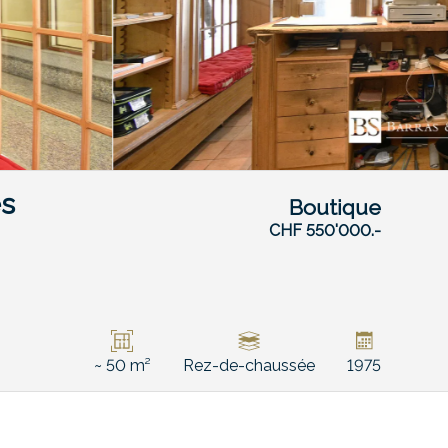
ès
Boutique
CHF 550'000.-
~ 50 m²
Rez-de-chaussée
1975