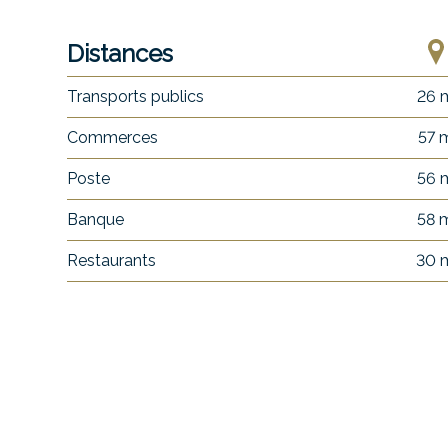
Distances
Transports publics
26 
Commerces
57 
Poste
56 
Banque
58 
Restaurants
30 