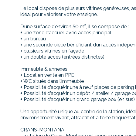
Le local dispose de plusieurs vitrines généreuses, ass
idéal pour valoriser votre enseigne.
D’une surface d’environ 50 m², il se compose de :
+ une zone d’accueil avec accès principal
+ un bureau
+ une seconde pièce bénéficiant d’un accès indépe
+ plusieurs vitrines en façade
+ un double accès (entrées distinctes)
Immeuble & annexes
+ Local en vente en PPE
+ WC situés dans l’immeuble
+ Possibilité d’acquérir une à neuf places de parking 
+ Possibilité d’acquérir un dépôt / atelier / garage b
+ Possibilité d’acquérir un grand garage box (en sus)
Une opportunité unique au centre de la station, idé
environnement vivant, attractif et à forte fréquentat
CRANS-MONTANA
La station de Crans-Montana est connue pour ses nom