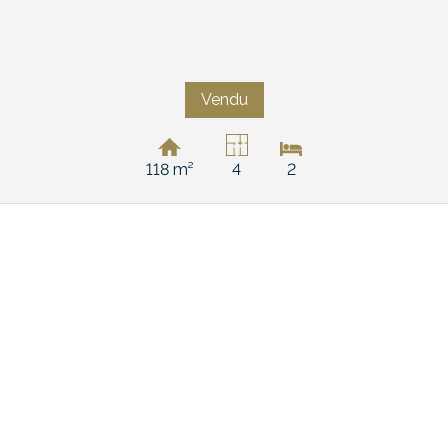
Vendu
118 m²
4
2