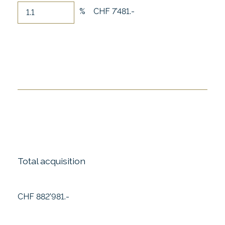
%
CHF 7'481.-
Total acquisition
CHF 882'981.-